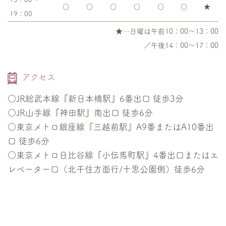
○
○
○
○
○
○
★
19：00
★…日曜は午前10：00～13：00
／午後14：00～17：00
アクセス
○JR総武本線『新日本橋駅』6番出口 徒歩3分
○JR山手線『神田駅』南出口 徒歩6分
○東京メトロ銀座線『三越前駅』A9番またはA10番出
口 徒歩6分
○東京メトロ日比谷線『小伝馬町駅』4番出口またはエ
レベーター口（北千住方面行/十思公園側）徒歩6分