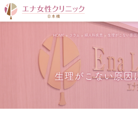
HOME
>
コラム
>
婦人科疾患
>
生理がこない原因
生理がこない原因