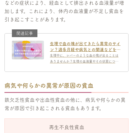
などの症状により、経血として排出される血液量が増
加します。これにより、体内の血液量が不足し貧血を
引き起こすことがあります。
生理で血の塊が出てきたら異常のサイ
ン？過多月経や病気との関連などを解
説
生理中に、レバーのような血の塊が出ることは
ありませんか？生理の血液量やその状態につい
ては、なかなか他の人と比較するのは難しく、
「これが正常なのか？」「みんなと同じなの
か？」と不安になっている方、「...
病気や何らかの異常が原因の貧血
鉄欠乏性貧血や出血性貧血の他に、病気や何らかの異
常が原因で引き起こされる貧血もあります。
再生不良性貧血