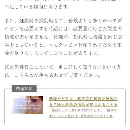
不足している傾向にあります。
また、妊娠時や授乳時など、普段よりも多くのヘモグ
ロビンを必要とする時期には、必要量に応じた栄養の
摂取が欠かせません。妊娠時、授乳時に普段と同じ食
事をとっていると、ヘモグロビンを作り出すための栄
養が足りなくなってしまうことがあります。
鉄欠乏性貧血について、更に詳しく知りたいという方
は、こちらの記事もあわせてご覧ください。
動悸やだるさ、鉄欠乏性貧血が原因か
も？婦人科系の病気が見つかることも
「階段を上ると息切れや動悸がある」 「疲れや
すい」そんな症状は、貧血のサインかもしれま
せん。貧血にはいくつかのタイプがあります。中
でも頻度が高く、女性に多い「鉄欠乏性貧血」