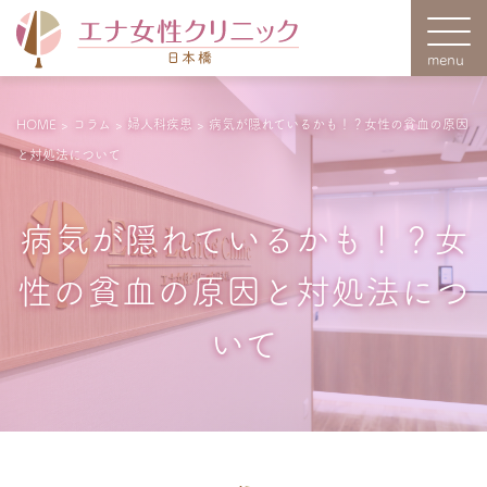
HOME
>
コラム
>
婦人科疾患
>
病気が隠れているかも！？女性の貧血の原因
と対処法について
病気が隠れているかも！？女
性の貧血の原因と対処法につ
いて