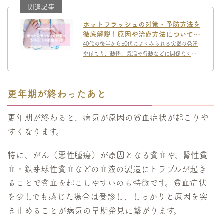
ホットフラッシュの対策・予防方法を
徹底解説！原因や治療方法についても
詳しく紹介
40代の後半から50代によくみられる突然の発汗
やほてり、動悸。気温や行動などに関係なく突
然起こり、困ってしまう人も多いでしょう。こ
れらはホットフラッシュと呼ばれ、更年期障害
に見られる症状です。この記事...
更年期が終わったあと
更年期が終わると、病気が原因の貧血症状が起こりや
すくなります。
特に、がん（悪性腫瘍）が原因となる貧血や、腎性貧
血・鉄芽球性貧血などの血液の製造にトラブルが起き
ることで貧血を起こしやすいのも特徴です。貧血症状
を少しでも感じた場合は受診し、しっかりと原因を突
き止めることが病気の早期発見に繋がります。